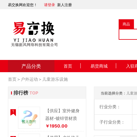
易交换网欢迎您！
请登录
新人注册
商品
产品分类
|
|
首页
易货商城
入驻
首页
＞
户外运动
＞
儿童游乐设施
排行榜
TOP
当前选择分类：
儿童
行业分类：
【供应】室外健身
1
器材-镀锌管材质
子行业分类：
￥1950.00