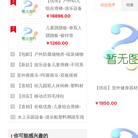
【供用】户外幼儿
2
综合排序
销量
组合滑梯-游乐设备
￥18896.00
儿童跷跷板-单双人
3
跷跷板-镀锌管
￥1260.00
【包邮】户外防腐储物房-组装储物
4
收纳杂物柜
【新款】游乐设备儿童滑梯-不同系
5
￥12900.00
列-不易褪色
室外摇摇乐-PE摇摇乐-双板摇摇
6
￥61268.00
乐-动物儿童摇摇马
【直销】幼儿园双人休闲椅-塑料材
7
【供应】室外健身器材
￥730.00
质-功能-参数-图片
【供应】移动式羽毛球柱
8
￥180.00
￥1950.00
【直销】价格优惠-儿童组合滑梯-
9
￥150.00
磨砂吹塑
水上乐园设备-游乐船塑料脚踏车闯
10
￥480.00
关设备
￥7800.00
你可能感兴趣的