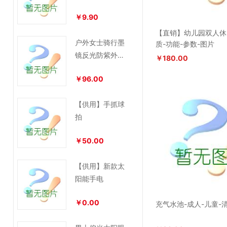
暖护耳罩
￥9.90
【直销】幼儿园双人休
户外女士骑行墨
质-功能-参数-图片
镜反光防紫外线
￥180.00
太阳镜6552
￥96.00
【供用】手抓球
拍
￥50.00
【供用】新款太
阳能手电
￥0.00
充气水池-成人-儿童-