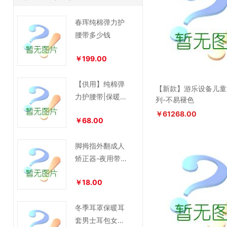
春珲纯棉弹力护
腰带多少钱
￥199.00
【供用】纯棉弹
【新款】游乐设备儿童
力护腰带|保暖护
列-不易褪色
腰|医用护腰带
￥61268.00
￥68.00
脚拇指外翻成人
矫正器-夜用带分
离医疗器械
￥18.00
冬季耳罩保暖耳
套男士耳包女耳