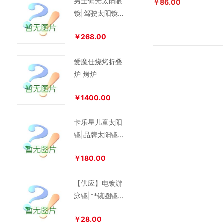
男士偏光太阳眼
￥86.00
镜|驾驶太阳镜墨
镜
￥268.00
爱魔仕烧烤折叠
炉 烤炉
￥1400.00
卡乐星儿童太阳
镜|品牌太阳镜-
遮光
￥180.00
【供应】电镀游
泳镜|**镜圈镜
带|大框防水防雾
￥28.00
泳镜