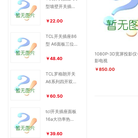
型墙壁开关插座
面板 单控开关
￥22.00
TCL开关插座86
型 A6面板三位
双控中按钮开关
1080P-3D宽屏投影仪
￥48.40
影电视
￥850.00
TCL罗格朗开关
A6系列四开双控
开关面板
￥60.50
tcl开关插座面板
16a大功率热水
器浴霸三位三控
￥39.60
3联三开单控