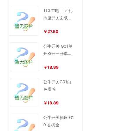
TCL**电工 五孔
插座开关面板 8
6型
￥27.50
公牛开关 G01单
开双开三开单控
双控白色金色质
￥18.89
感北欧简约
公牛开关G01白
色质感
￥18.89
公牛开关插座 G1
0 香槟金