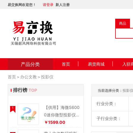
易交换网欢迎您！
请登录
新人注册
商品
产品分类
|
|
首页
易货商城
入驻
首页
＞
办公文教
＞
投影仪
排行榜
TOP
当前选择分类：
投影
行业分类：
【供用】海微S600
1
0迷你微型投影仪便
子行业分类：
携式苹果安卓手机
￥1599.00
投影机高清口袋影