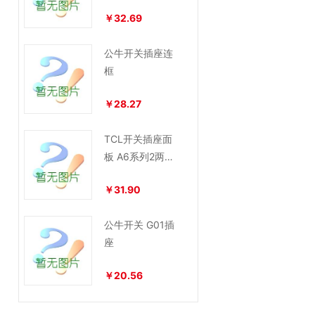
￥32.69
公牛开关插座连
框
￥28.27
TCL开关插座面
板 A6系列2两位
16安双联单控大
￥31.90
功率
公牛开关 G01插
座
￥20.56