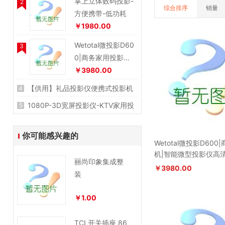
掌上立体数码投影-
2
院
综合排序
销量
方便携带-低功耗
￥1980.00
Wetotal微投影D60
3
0|商务家用投影机|
智能微型投影仪高
￥3980.00
清1080P
【供用】礼品投影仪便携式投影机
4
无线同屏手机投影厂家直销海微H3
1080P-3D宽屏投影仪-KTV家用投
5
000
￥1299.00
影电视
￥850.00
你可能感兴趣的
Wetotal微投影D60
机|智能微型投影仪高清
丽尚印象集成整
￥3980.00
装
￥1.00
TCL开关插座 86