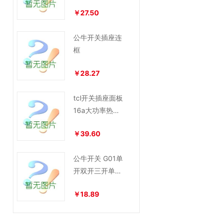
6型
￥27.50
公牛开关插座连
框
￥28.27
tcl开关插座面板
16a大功率热水
器浴霸三位三控
￥39.60
3联三开单控
公牛开关 G01单
开双开三开单控
双控白色金色质
￥18.89
感北欧简约