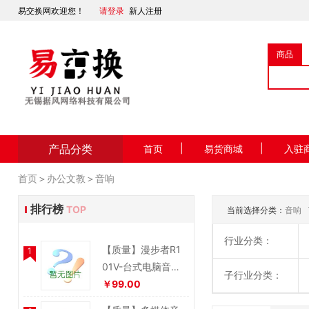
易交换网欢迎您！
请登录
新人注册
商品
产品分类
|
|
首页
易货商城
入驻
首页
＞
办公文教
＞
音响
排行榜
TOP
当前选择分类：
音响
行业分类：
【质量】漫步者R1
1
01V-台式电脑音响-
子行业分类：
低音炮笔记本音箱
￥99.00