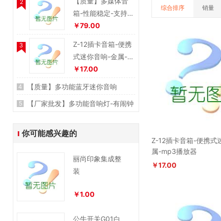
【质量】多媒体音
2
综合排序
销量
箱-性能稳定-支持
蓝牙-SD卡-U盘带
￥79.00
遥控
Z-12插卡音箱-便携
3
式迷你音响-金属-m
p3播放器
￥17.00
【质量】多功能蓝牙迷你音响
4
【厂家批发】多功能音响灯-有闹钟
5
￥0.00
功能-礼品定制-蓝牙
￥300.00
你可能感兴趣的
Z-12插卡音箱-便携式
属-mp3播放器
丽尚印象集成整
￥17.00
装
￥1.00
公牛开关G01白