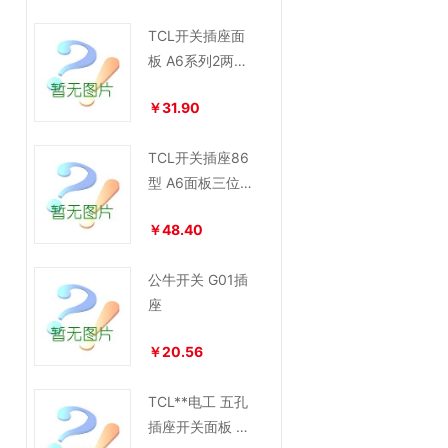
TCL开关插座面
板 A6系列2两位
16安双联单控大
￥31.90
功率
TCL开关插座86
型 A6面板三位
双控中按钮开关
￥48.40
公牛开关 G01插
座
￥20.56
TCL**电工 五孔
插座开关面板 8