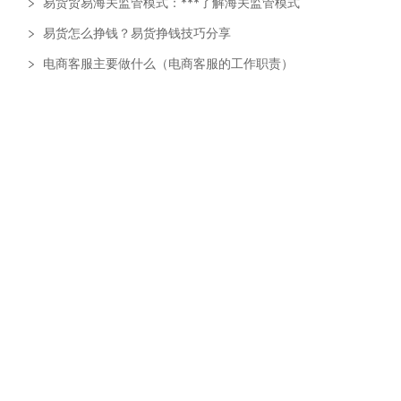
易货贸易海关监管模式：***了解海关监管模式
易货怎么挣钱？易货挣钱技巧分享
电商客服主要做什么（电商客服的工作职责）