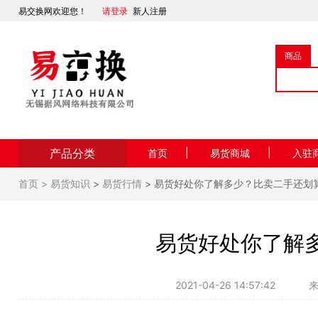
易交换网欢迎您！
请登录
新人注册
商品
产品分类
|
|
首页
易货商城
入驻
首页 >
易货知识
>
易货行情
> 易货好处你了解多少？比卖二手还划
易货好处你了解
2021-04-26 14:57:42
来