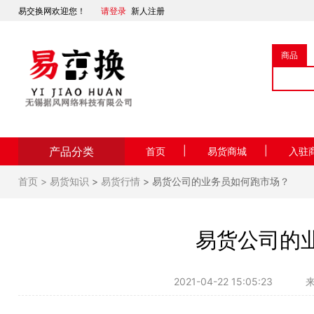
易交换网欢迎您！
请登录
新人注册
商品
产品分类
|
|
首页
易货商城
入驻
首页 >
易货知识
>
易货行情
> 易货公司的业务员如何跑市场？
易货公司的
2021-04-22 15:05:23
来