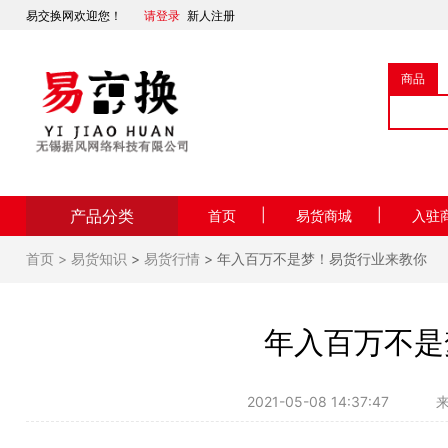
易交换网欢迎您！
请登录
新人注册
商品
产品分类
|
|
首页
易货商城
入驻
首页 >
易货知识
>
易货行情
> 年入百万不是梦！易货行业来教你
年入百万不是
2021-05-08 14:37:47
来