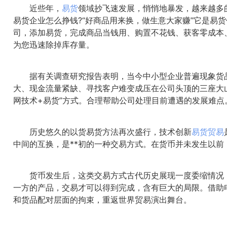
近些年，
易货
领域抄飞速发展，悄悄地暴发，越来越多
易货企业怎么挣钱?“好商品用来换，做生意大家赚”它是易
司，添加易货，完成商品当钱用、购置不花钱、获客零成本
为您迅速除掉库存量。
据有关调查研究报告表明，当今中小型企业普遍现象货品
大、现金流量紧缺、寻找客户难变成压在公司头顶的三座大山。
网技术+易货”方式。合理帮助公司处理目前遭遇的发展难
历史悠久的以货易货方法再次盛行，技术创新
易货贸易
中间的互换，是**初的一种交易方式。在货币并未发生以前
货币发生后，这类交易方式古代历史展现一度委缩情况，
一方的产品，交易才可以得到完成，含有巨大的局限。借助
和货品配对层面的拘束，重返世界贸易演出舞台。