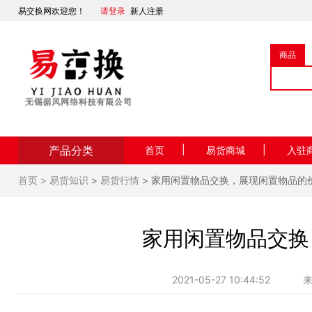
易交换网欢迎您！
请登录
新人注册
商品
产品分类
|
|
首页
易货商城
入驻
首页 >
易货知识
>
易货行情
> 家用闲置物品交换，展现闲置物品的
家用闲置物品交换
2021-05-27 10:44:52
来