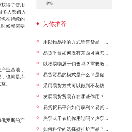
冰箱
中获得了使用
很多人都踏入
值也在持续的
为你推荐
这时候就需要
用以物易物的方式销售货品，应该选择什么平台？
易货平台如何没有东西可换怎么办？
以物易物属于销售吗？需要缴纳增值税吗？
造产业基地，
易货贸易的模式是什么？是促进**贸易的重要性因素？
况，也就是库
收益。
采用易货方式可以做到不花钱既能让企业活过来？
发展易货贸易存在哪些作用？
易货贸易平台如何获利？易货贸易思路怎样？
热泵式干衣机你用过吗？热泵式干衣机的功能及用法
和俄罗斯的产
如何科学的选择壁挂炉产品？在这个冬天壁挂炉温暖你