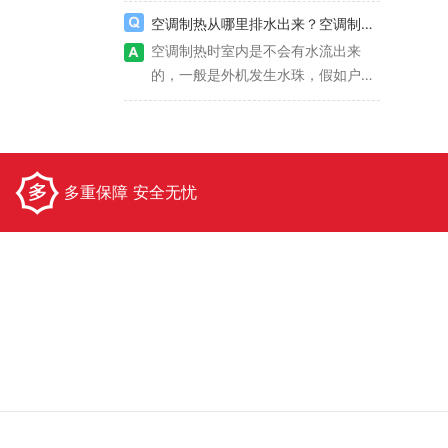
进行评价，评价内容包括商品质量、
化成热量传入屋子里。可是电能转化
空调制热从哪里排水出来？空调制热内机会流水吗？
交易态度、交易效率等方面。评价系
成热量必须消耗许多的电能，并且空
空调制热时室内是不会有水流出来
统可以让交易双方更加了解对方的信
调安上加热丝有一定的安全**，如果
的，一般是外机发生水珠，假如户外
誉度，从而提高交易的可靠性。
质量不合格可能出现高温溶化零件或
温度较低的话冷凝水会结冻，结冻后
四、易货交易平台的保障与经验分
是点燃的**，因而只会在空调制热无
空调会自动化霜融成水，水就会从外
享 为了进一步提高易货交易平
法满足屋子要求时才会打开电辅热。
机的底槽流到外面来。
台的可靠**易平台还需要提供一些保
多重保障 安全无忧
障措施。例如，交易平台可以提供交
易保险，以保障交易双方的利益。此
外，交易平台还可以提供交易仲裁服
务，以解决交易**。除此之外，交易
平台还可以通过经验分享来提高交易
的可靠**易平台可以提供一些交易经
验分享，让交易双方更加了解易货交
易平台的交易方式和注意事项，从而
提高交易的可靠性。 综上所
述，易货交易平台的可靠性问题是一
个非常重要的问题。为了提高易货交