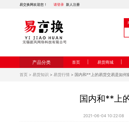
易交换网欢迎您！
请登录
新人注册
产品分类
|
|
首页
易货商城
首页 >
易货知识
>
易货行情
> 国内和**上的易货交易是如何
国内和**上
2021-06-04 10:22:08