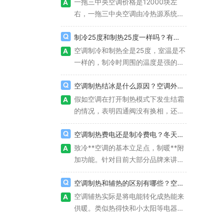
舒适，特别是水体系中央空调（水体
一拖三中央空调价格是12000块左
以确定其价值和质量。如果买卖双方
系中央空调价格、品牌），舒适性十
右，一拖三中央空调由冷热源系统和
对对方的商品评估不准确，就会导致
分高；而传统家用壁挂机和柜机，简
空气调节系统组成。制冷机组为空气
交易失败或者双方不满意的情况。其
易展现气旋盲区，室内温差***，简
调节系统给予所需冷量，用于相抵室
制冷25度和制热25度一样吗？有啥区别？
次，易货交易平台还存在着安全性问
易得空调病。
内空气的冷负荷;制热系统为空气调
空调制冷和制热全是25度，室温是不
题。由于易货交易平台的交易方式是
节系统给予用于相抵室内空气耗热量
一样的，制冷时周围的温度是强的，
通过互联网进行的，因此存在着信息
热量。制冷机组是中央空调系统非常
而制热时附近温度是低，所以肯定在
泄露、网络攻击等安全风险。如果交
重要的部分，其采用类型、运作*、
制冷时候的室温是比制热强的。只能
空调制热结冰是什么原因？空调外机结霜有哪些影响？
易平台的安全性无法得到保障，就会
结构类型等直接关系了中央空调系统
说，在检验温度的温度感应器哪一点
假如空调在打开制热模式下发生结霜
导致交易双方的信息被泄露，甚至遭
在运行时的合理性、**化、合理化。
的温度类似一样。
的情况，表明四通阀没有换相，还是
受经济损失。 三、易货交易平
处于空调制冷循环。
台的信任与评价 为了解决易货
空调制热费电还是制冷费电？冬天制热空调开多少度？
交易平台的可靠性问题，交易平台需
致冷**空调的基本立足点，制暖**附
要建立起买卖双方之间的信任关系。
加功能。针对目前大部分品牌来讲，
在易货交易平台上，买卖双方可以通
空调制热的舒适度不如致冷，因此很
过交流和协商建立起信任关系，从而
多空调都会加上电辅加热，那样，压
空调制热和辅热的区别有哪些？空调的辅热要不要开着？
达成交易协议。此外，易货交易平台
缩机的运作，加上电辅加热的耗电，
还可以通过评价系统来评估交易双方
空调辅热实际是将电能转化成热能来
促使空调制热比致冷耗电的多。
的信誉度，从而提高交易的可靠性。
供暖。类似热得快和小太阳等电器，
通过评价系统，交易双方可以对对方
内部是一个电热丝，插电后将电能转