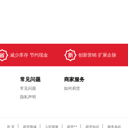
减少库存 节约现金
创新营销 扩展企脉
常见问题
商家服务
常见问题
如何易货
隐私声明
|
|
|
|
|
首 页
易货商城
入驻商家
易货**
易货知识
服务条款