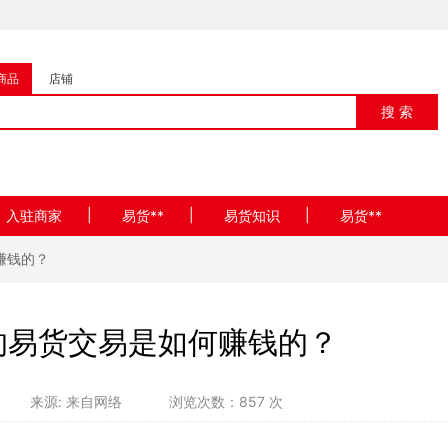
商品
店铺
搜 索
|
|
|
入驻商家
易货**
易货知识
易货**
赚钱的？
的易货交易是如何赚钱的？
来源: 来自网络
浏览次数：857 次