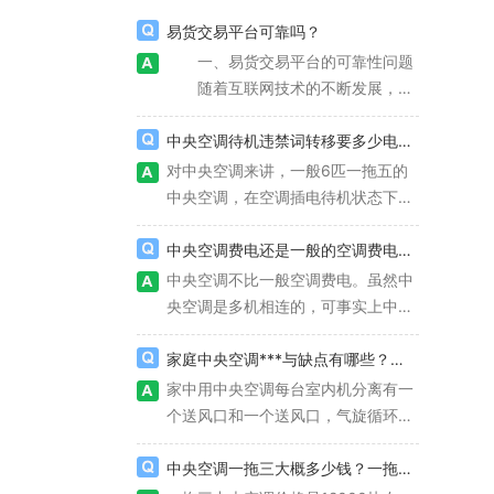
易货交易平台可靠吗？
一、易货交易平台的可靠性问题
随着互联网技术的不断发展，易
货交易平台已经成为了一种非常流行
的交易方式。易货交易平台是指通过
中央空调待机违禁词转移要多少电？中央空调待机状态耗电多少？
互联网平台进行的商品交换，即以物
对中央空调来讲，一般6匹一拖五的
换物的方式进行交易。在这种交易方
中央空调，在空调插电待机状态下，
式中，买卖双方可以通过平台进行交
一小时的耗电量在60W-100W中
流和协商，达成交易协议后进行交
间，每日的耗电量为1.44度电-2.4度
中央空调费电还是一般的空调费电？中央空调和普通空调哪个更费电？
换。然而，由于易货交易平台的特殊
电，每日的电费耗费为0.72元-1.2
中央空调不比一般空调费电。虽然中
性质，其可靠性问题也备受关注。
元，测算为每月费用在21.6元-36元
央空调是多机相连的，可事实上中央
二、易货交易平台的风险与安全
（电费价格5毛测算），这对居家生
空调的功耗主要体现在压缩机和风机
性 易货交易平台的可靠性问题
活也是非常高的电费开支了，如果按
上。而好的中央空调选用的压缩机多
家庭中央空调***与缺点有哪些？有什么好处？
主要体现在其风险和安全性方面。首
年计算，每年的空调待机耗电必须两
数为“全变频”，更不会有比传统空调
家中用中央空调每台室内机分离有一
先，易货交易平台存在着交易风险。
三百元起。
更耗电一说。此外，应用时间越长，
个送风口和一个送风口，气旋循环更
由于易货交易平台的交易方式是以物
反倒会节约。
合理，室内温度更均匀，能够坚持
换物，因此在交易过程中，买卖双方
1℃的控温情况，身体体会更加当然
中央空调一拖三大概多少钱？一拖三中央空调特点有哪些？
需要对对方的商品进行评估和鉴定，