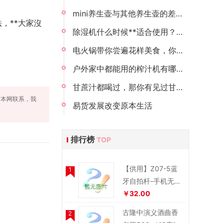
mini养生壶与其他养生壶的差别在哪里？mini养生壶的使用性能怎么样？
，**大家沒
除湿机什么时候**适合使用？全年使用除湿机安全吗？
电火锅带你尝遍花样美食，你还在等什么？
户外家中都能用的榨汁机有哪些？米家便携榨汁机推荐给你
甘蔗汁都喝过，那你有见过甘蔗榨汁机吗？
与本网联系，我
易货发展改变原本生活
排行榜
TOP
【供用】Z07-5蓝
1
牙自拍杆-手机无线
蓝牙自拍杆
￥32.00
古隆中演义酒曲香
2