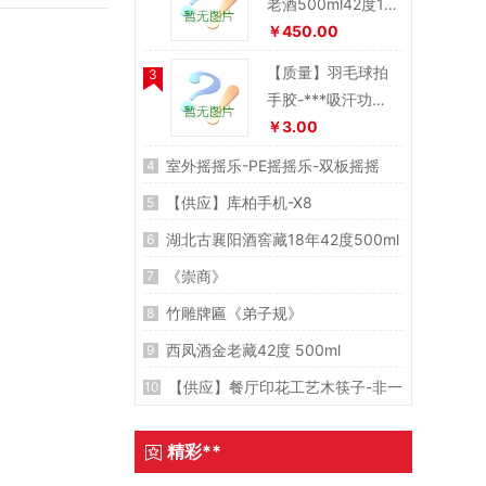
老酒500ml42度1*
6瓶/件
￥450.00
【质量】羽毛球拍
3
手胶-***吸汗功能-
有效防滑-含龙骨
￥3.00
室外摇摇乐-PE摇摇乐-双板摇摇
4
乐-动物儿童摇摇马
【供应】库柏手机-X8
5
湖北古襄阳酒窖藏18年42度500ml
6
《崇商》
7
竹雕牌匾《弟子规》
8
西凤酒金老藏42度 500ml
9
【供应】餐厅印花工艺木筷子-非一
10
次性印花筷子
精彩**