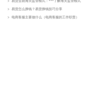
易货贸易海关监管模式：***了解海关监管模式
易货怎么挣钱？易货挣钱技巧分享
电商客服主要做什么（电商客服的工作职责）