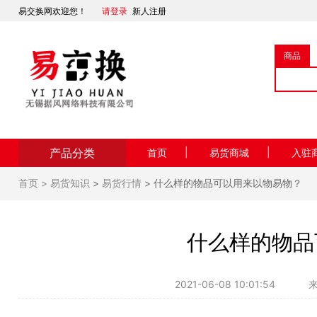
易交换网欢迎您！
请登录
新人注册
商品
产品分类
|
|
首页
易货商城
入驻
首页 >
易货知识
>
易货行情
> 什么样的物品可以用来以物易物？
什么样的物品
2021-06-08 10:01:54
来